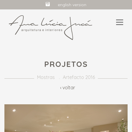
english version
HOME
PROJETOS
PERFIL
Mostras
Artefacto 2016
PROJETOS
‹ voltar
MIDIA
CONTATO