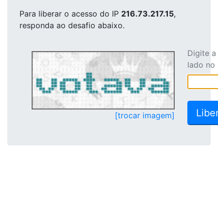
Para liberar o acesso
do IP
216.73.217.15
,
responda ao desafio abaixo.
Digite 
lado no
[trocar imagem]