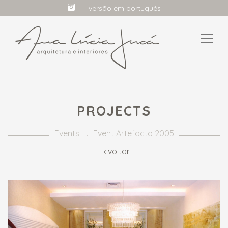
versão em português
HOME
PROJECTS
PROFILE
Events
Event Artefacto 2005
PROJECTS
‹ voltar
MEDIA
CONTACT