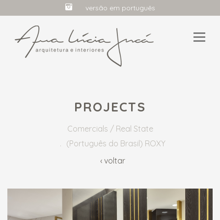
versão em português
HOME
PROJECTS
PROFILE
Comercials / Real State
(Português do Brasil) ROXY
PROJECTS
‹ voltar
MEDIA
CONTACT